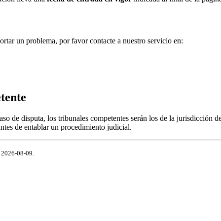
rtar un problema, por favor contacte a nuestro servicio en:
etente
aso de disputa, los tribunales competentes serán los de la jurisdicción 
ntes de entablar un procedimiento judicial.
:
2026-08-09
.