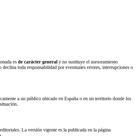
cionada es
de carácter general
y no sustituye el asesoramiento
io declina toda responsabilidad por eventuales errores, interrupciones o
únicamente a un público ubicado en España o en un territorio donde los
situación.
editoriales. La versión vigente es la publicada en la página
a.