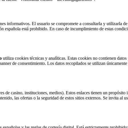
 informativos. El usuario se compromete a consultarla y utilizarla de m
ción española está prohibido. En caso de incumplimiento de estas condici
o
utiliza cookies técnicas y analíticas. Estas cookies no contienen datos
banner de consentimiento. Los datos recopilados se utilizan únicamente 
es de casino, instituciones, medios). Estos enlaces tienen un propósit
ido, las ofertas o la seguridad de estos sitios externos. Se invita al us
españolas y las reglas de cortesía digital. Está estrictamente prohibido