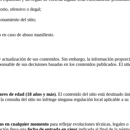
rio, ofensivo o ilegal;
ionamiento del sitio;
o en caso de abuso manifiesto.
n y actualización de sus contenidos. Sin embargo, la información propor
sponsable de sus decisiones basadas en los contenidos publicados. El sit
ores de edad (18 años y más)
. El contenido del sitio está destinado 
a consulta del sitio no infringe ninguna regulación local aplicable a su 
dos en cualquier momento
para reflejar evoluciones técnicas, legales o 
ación lleva una
fecha de entrada en vigor
indicada al final de la págin