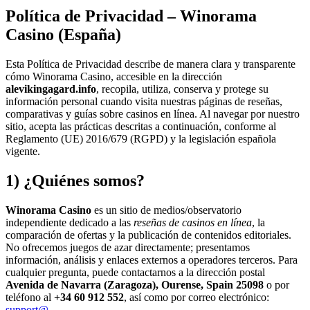
Política de Privacidad – Winorama
Casino (España)
Esta Política de Privacidad describe de manera clara y transparente
cómo Winorama Casino, accesible en la dirección
alevikingagard.info
, recopila, utiliza, conserva y protege su
información personal cuando visita nuestras páginas de reseñas,
comparativas y guías sobre casinos en línea. Al navegar por nuestro
sitio, acepta las prácticas descritas a continuación, conforme al
Reglamento (UE) 2016/679 (RGPD) y la legislación española
vigente.
1) ¿Quiénes somos?
Winorama Casino
es un sitio de medios/observatorio
independiente dedicado a las
reseñas de casinos en línea
, la
comparación de ofertas y la publicación de contenidos editoriales.
No ofrecemos juegos de azar directamente; presentamos
información, análisis y enlaces externos a operadores terceros. Para
cualquier pregunta, puede contactarnos a la dirección postal
Avenida de Navarra (Zaragoza), Ourense, Spain 25098
o por
teléfono al
+34 60 912 552
, así como por correo electrónico:
support@
.