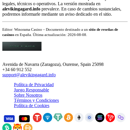
legales, técnicos o operativos. La versión mostrada en
alevikingagard.info
prevalece. En caso de cambios sustanciales,
podremos informarle mediante un aviso dedicado en el sitio.
Editor: Winorama Casino – Documento destinado a un
sitio de reseñas de
casinos
en España. Última actualización:
2026-08-08
.
Avenida de Navarra (Zaragoza), Ourense, Spain 25098
+34 60 912 552
support@alevikingagard.info
Política de Privacidad
Juego Responsable
Sobre Nosotros
Términos y Condiciones
Política de Cookies