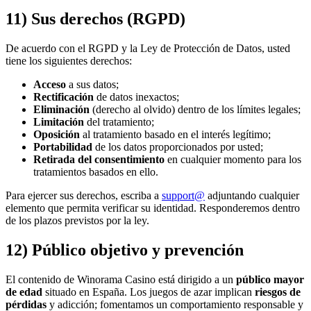
11) Sus derechos (RGPD)
De acuerdo con el RGPD y la Ley de Protección de Datos, usted
tiene los siguientes derechos:
Acceso
a sus datos;
Rectificación
de datos inexactos;
Eliminación
(derecho al olvido) dentro de los límites legales;
Limitación
del tratamiento;
Oposición
al tratamiento basado en el interés legítimo;
Portabilidad
de los datos proporcionados por usted;
Retirada del consentimiento
en cualquier momento para los
tratamientos basados en ello.
Para ejercer sus derechos, escriba a
support@
adjuntando cualquier
elemento que permita verificar su identidad. Responderemos dentro
de los plazos previstos por la ley.
12) Público objetivo y prevención
El contenido de Winorama Casino está dirigido a un
público mayor
de edad
situado en España. Los juegos de azar implican
riesgos de
pérdidas
y adicción; fomentamos un comportamiento responsable y